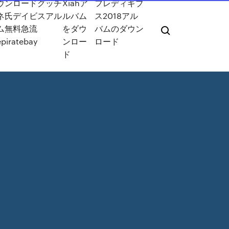
ウンロードグッチ
Xiahア
フレディギブ
ネ氏デイビスアル
ルバム
ス2018アル
ム無料急流
をダウ
バムのダウン
epiratebay
ンロー
ロード
ド