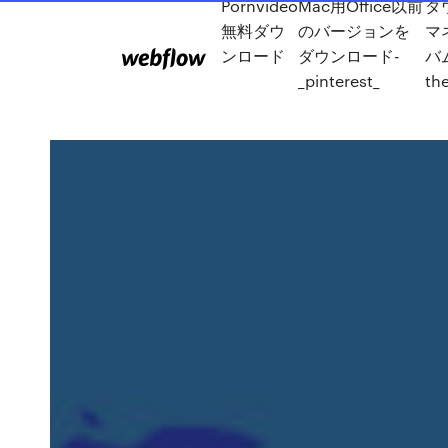
Pornvideo
Mac用Office以前
ダ
無料ダウ
のバージョンを
マ
ンロード
ダウンロード-
バ
_pinterest_
th