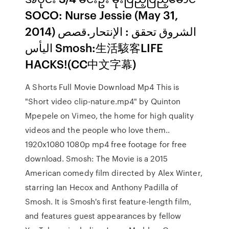
SOCO: Nurse Jessie (May 31,
2014) الشروق تحقق : الإنتحار.قصص
اليأس Smosh:生活駭客LIFE
HACKS!(CC中文字幕)
A Shorts Full Movie Download Mp4 This is
"Short video clip-nature.mp4" by Quinton
Mpepele on Vimeo, the home for high quality
videos and the people who love them..
1920x1080 1080p mp4 free footage for free
download. Smosh: The Movie is a 2015
American comedy film directed by Alex Winter,
starring Ian Hecox and Anthony Padilla of
Smosh. It is Smosh's first feature-length film,
and features guest appearances by fellow