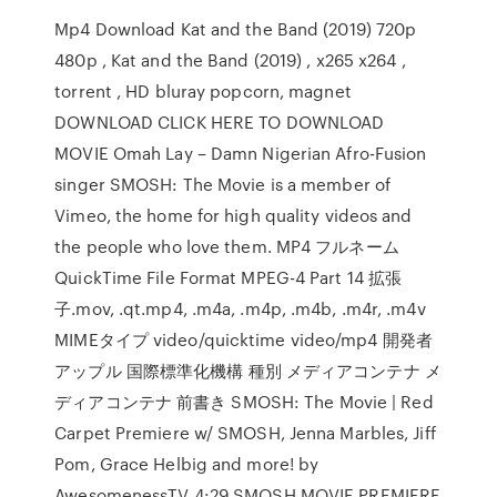
Mp4 Download Kat and the Band (2019) 720p
480p , Kat and the Band (2019) , x265 x264 ,
torrent , HD bluray popcorn, magnet
DOWNLOAD CLICK HERE TO DOWNLOAD
MOVIE Omah Lay – Damn Nigerian Afro-Fusion
singer SMOSH: The Movie is a member of
Vimeo, the home for high quality videos and
the people who love them. MP4 フルネーム
QuickTime File Format MPEG-4 Part 14 拡張
子.mov, .qt.mp4, .m4a, .m4p, .m4b, .m4r, .m4v
MIMEタイプ video/quicktime video/mp4 開発者
アップル 国際標準化機構 種別 メディアコンテナ メ
ディアコンテナ 前書き SMOSH: The Movie | Red
Carpet Premiere w/ SMOSH, Jenna Marbles, Jiff
Pom, Grace Helbig and more! by
AwesomenessTV 4:29 SMOSH MOVIE PREMIERE